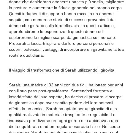
donne che desiderano ottenere una vita più snella, migliorare
la postura e aumentare la fiducia generale nel proprio corpo.
Questi indumenti di supporto hanno raccolto un enorme
seguito, con numerose storie di successo provenienti da
donne che giurano sulla loro efficacia. In questo articolo,
approfondiremo le esperienze di queste donne ed
esploreremo le migliori scarpe da ginnastica sul mercato.
Preparati a lasciarti ispirare dai loro percorsi personali e
scopri i potenziali vantaggi di incorporare un girovita nella tua
routine quotidiana.
Il viaggio di trasformazione di Sarah utilizzando i girovita
Sarah, una madre di 32 anni con due figli, ha lottato per anni
con il suo peso post-gravidanza. Sentendosi frustrata e
insoddisfatta del suo aspetto, ha deciso di provare le scarpe
da ginnastica dopo aver sentito parlare dei loro notevoli
effetti da un amico. Sarah ha optato per un girovita di alta
qualità realizzato in materiale traspirante e regolabile. Lo
indossava per diverse ore ogni giorno e lo abbinava a una
dieta equilibrata e ad un regolare esercizio fisico. Nel corso
di sei mesi, Sarah ha notato una significativa riduzione del