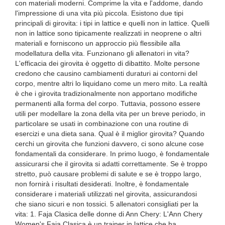
con materiali moderni. Comprime la vita e l'addome, dando
l'impressione di una vita più piccola. Esistono due tipi
principali di girovita: i tipi in lattice e quelli non in lattice. Quelli
non in lattice sono tipicamente realizzati in neoprene o altri
materiali e forniscono un approccio più flessibile alla
modellatura della vita. Funzionano gli allenatori in vita?
L'efficacia dei girovita è oggetto di dibattito. Molte persone
credono che causino cambiamenti duraturi ai contorni del
corpo, mentre altri lo liquidano come un mero mito. La realtà
è che i girovita tradizionalmente non apportano modifiche
permanenti alla forma del corpo. Tuttavia, possono essere
utili per modellare la zona della vita per un breve periodo, in
particolare se usati in combinazione con una routine di
esercizi e una dieta sana. Qual è il miglior girovita? Quando
cerchi un girovita che funzioni davvero, ci sono alcune cose
fondamentali da considerare. In primo luogo, è fondamentale
assicurarsi che il girovita si adatti correttamente. Se è troppo
stretto, può causare problemi di salute e se è troppo largo,
non fornirà i risultati desiderati. Inoltre, è fondamentale
considerare i materiali utilizzati nel girovita, assicurandosi
che siano sicuri e non tossici. 5 allenatori consigliati per la
vita: 1. Faja Clasica delle donne di Ann Chery: L'Ann Chery
Women's Faja Clasica è un trainer in lattice che ha