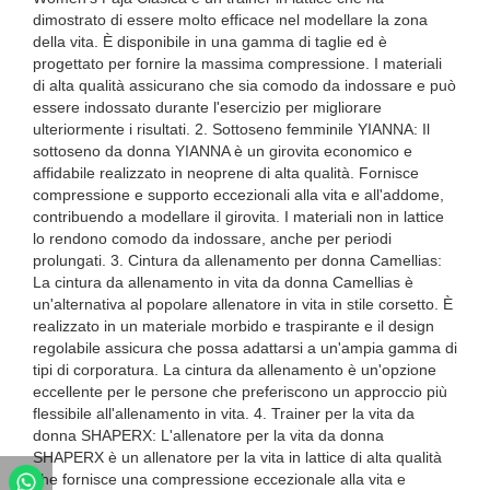
dimostrato di essere molto efficace nel modellare la zona
della vita. È disponibile in una gamma di taglie ed è
progettato per fornire la massima compressione. I materiali
di alta qualità assicurano che sia comodo da indossare e può
essere indossato durante l'esercizio per migliorare
ulteriormente i risultati. 2. Sottoseno femminile YIANNA: Il
sottoseno da donna YIANNA è un girovita economico e
affidabile realizzato in neoprene di alta qualità. Fornisce
compressione e supporto eccezionali alla vita e all'addome,
contribuendo a modellare il girovita. I materiali non in lattice
lo rendono comodo da indossare, anche per periodi
prolungati. 3. Cintura da allenamento per donna Camellias:
La cintura da allenamento in vita da donna Camellias è
un'alternativa al popolare allenatore in vita in stile corsetto. È
realizzato in un materiale morbido e traspirante e il design
regolabile assicura che possa adattarsi a un'ampia gamma di
tipi di corporatura. La cintura da allenamento è un'opzione
eccellente per le persone che preferiscono un approccio più
flessibile all'allenamento in vita. 4. Trainer per la vita da
donna SHAPERX: L'allenatore per la vita da donna
SHAPERX è un allenatore per la vita in lattice di alta qualità
che fornisce una compressione eccezionale alla vita e