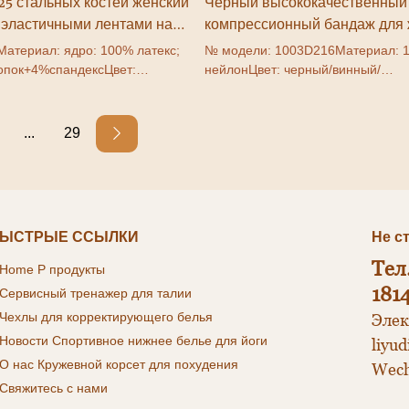
25 стальных костей женский
Черный высококачественный
я эластичными лентами на
компрессионный бандаж для 
похудения на талии
атериал: ядро: 100% латекс;
№ модели: 1003D216Материал: 
опок+4%спандексЦвет:
нейлонЦвет: черный/винный/
есный/черныйФункция:
коричневыйФункция: похудение н
лии/уменьшение живота/
облегчение живота/фитнесСерти
ат: SGSРазмер: XXS-
SGSРазмер: Свободный размер/
...
29
weat
размербренд: Crazsweat
ЫСТРЫЕ ССЫЛКИ
Не с
Тел
Home
P
продукты
181
 Сервисный
тренажер для талии
 Чехлы
для корректирующего белья
Элек
 Новости
Спортивное нижнее белье для йоги
liyu
 О нас
Кружевной корсет для похудения
Wech
 Свяжитесь с нами