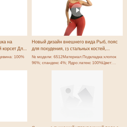
олщина,
я кожа.Корсет
ая
В переднем
бработанных
шка на
Новый дизайн внешнего вида Рыб, пояс
ы ни тянули,
 корсет Для
для похудения, 13 стальных костей,
ировать
тренажер для талии с внутренним
евина: 100%
№ модели: 6512Материал:Подкладка:хлопок
отверстием
96%; спандекс 4%; Ядро:латекс 100%Цвет:
тФункция:
внутренний: красный; Вне: черныйФункция:
ивота/
похудение на талии/облегчение живота/
XXS-
фитнесСертификат: SGSРазмер: XXS-
6XLбренд: Crazsweat