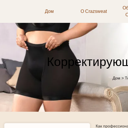
Об
Дом
О Crazsweat
Корректирующ
Дом
>
Т
Как профессион