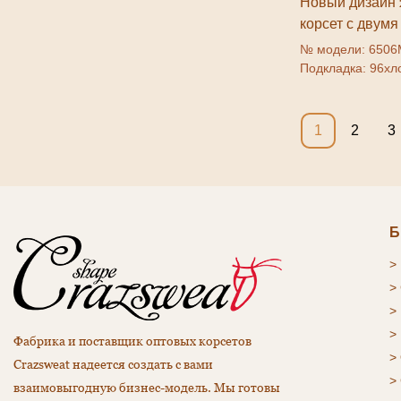
Новый дизайн 
корсет с двум
талии
№ модели: 6506М
Подкладка: 96хл
внутренний: тел
похудение на та
фитнесСертифик
1
2
3
6XLбренд: Crazs
Б
>
>
>
>
Фабрика и поставщик оптовых корсетов
>
Crazsweat надеется создать с вами
>
взаимовыгодную бизнес-модель. Мы готовы