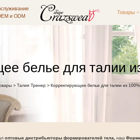
служивание
Товары
OEM и ODM
ее белье для талии из
овары
>
Талия Тренер
>
Корректирующее белье для талии из 100%
ал
оптовые дистрибьюторы формирователей тела,
наш
Форми