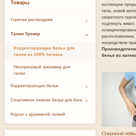
Товары
коллекцию проры
тела, новой мат
секретного геро
Горячая распродажа
подтянуть живот,
позиционировани
Талия Тренер
расположением, 
посредством пра
Корректирующее белье для
Производители
талии из 100% латекса
белье из латек
Неопреновый тренажер для
талии
Корректирующее белье
Спортивное нижнее белье для йоги
Корсет с кружевной талией
Crazsweat-новы