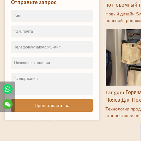
Отправьте запрос
пот, съемный т
9 стальных кос
Новый дизайн Sw
*
имя
похудения, три
поясной тренаже
латексный фор
9стальной кост
*
Эл. почта
Пояс-триммер дл
счет внедрения 
технологий. Его
Телефон/WhatsApp/Скайп
различные потре
рубежом. И прод
Название компании
Таким образом, 
его в более шир
*
содержание
продукты также 
удовлетворения 
Langqin Горяч
Пояса Для Пох
Представлять на
Корректирующ
Технологии прод
Живота Модел
становятся очен
рассмотрение
Корректирующи
производственны
профессиональн
компания, посто