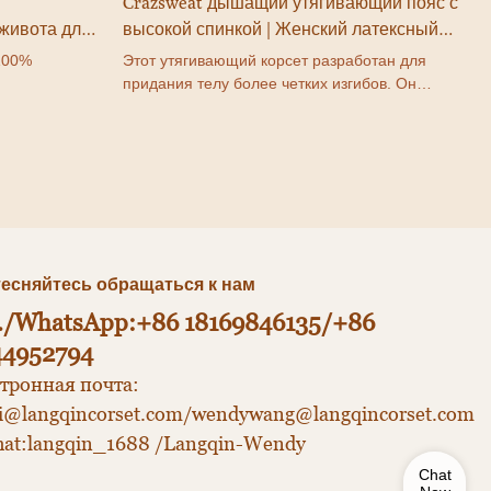
Crazsweat дышащий утягивающий пояс с
живота для
высокой спинкой | Женский латексный
утягивающий пояс Производитель #3533
100%
Этот утягивающий корсет разработан для
придания телу более четких изгибов. Он
а талии/
удобен, эффективен и долговечен, придавая
фикат:
вам фигуру в форме песочных часов с более
один
четкими изгибами.
тесняйтесь обращаться к нам
./WhatsApp:+86 18169846135/+86
44952794
тронная почта:
di@langqincorset.com/wendywang@langqincorset.com
at:langqin_1688 /Langqin-Wendy
Chat