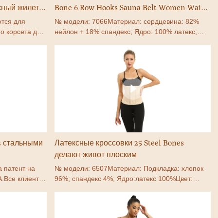
сный жилет
Bone 6 Row Hooks Sauna Belt Women Waist
жер для
Trainer shaper
тся для
№ модели: 7066Материал: сердцевина: 82%
вота
о корсета для
нейлон + 18% спандекс; Ядро: 100% латекс;
 Langqin.
подкладка: 100% полиуретанЦвет: внутренний:
ества.
розовый; Вне: черныйФункция: похудение на
талии/облегчение живота/фитнесСертификат:
SGSРазмер: XS-XLбренд: Crazsweat
3 стальными
Латексные кроссовки 25 Steel Bones
делают живот плоским
 патент на
№ модели: 6507Материал: Подкладка: хлопок
А.Все клиенты
96%; спандекс 4%; Ядро:латекс 100%Цвет:
окойтесь о
телесный/черныйФункция: похудение на талии/
0% латексного
облегчение живота/фитнесСертификат:
та и доступна
SGSРазмер: XXS-6XLбренд: Crazsweat