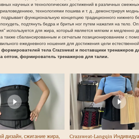
вных научных и технологических достижений в различных смежных 
ериаловедениею, технологиями пошива и т. д., демонстрируя модн
я подрывает функциональную концепцию традиционного нижнего бел
 похудеть, подтянуть бедра и бритья ног путем нажатия на тело. О
я" используется для жира, который является мягким и медленно
а также сбалансированным и сетчатым позиционированием с пом
вильного ежедневного ношения для достижения цели естественно
 формирователей тела Crazsweat и поставщики тренажеров д
са оптом, формирователь тренажеров для талии.
й дизайн, сжигание жира,
Crazsweat-Langqin Индивиду