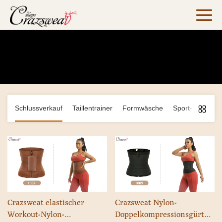
Taillentrainer
Heim
>
Produkte
>
Schlussverkauf
>
Taillentrainer
Schlussverkauf
Taillentrainer
Formwäsche
Sport-Yoga-Un
Crazsweat elastischer
Crazsweat Nylon-
Workout-Nylon-
Doppelkompressionsgürtel |