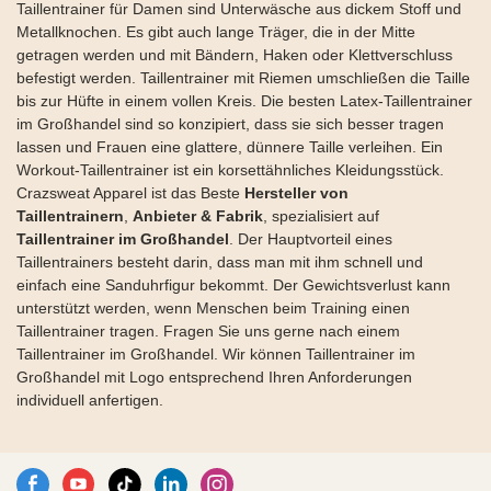
Taillentrainer für Damen sind Unterwäsche aus dickem Stoff und
wenn Ihre Taille schmaler
Training und Bewegung zu
Metallknochen. Es gibt auch lange Träger, die in der Mitte
wirdVollständiges Latex-
Hause& Fitnessstudio&
getragen werden und mit Bändern, Haken oder Klettverschluss
Äußeres für einen festen und
Outdoor, wie Laufen,
befestigt werden. Taillentrainer mit Riemen umschließen die Taille
gleichmäßigen Druck
Radfahren, Joggen, Tanzen,
bis zur Hüfte in einem vollen Kreis. Die besten Latex-Taillentrainer
Yoga usw. Es hilft auch bei der
im Großhandel sind so konzipiert, dass sie sich besser tragen
Erholung nach der Geburt,
lassen und Frauen eine glattere, dünnere Taille verleihen. Ein
reduziert Schwellungen,
Workout-Taillentrainer ist ein korsettähnliches Kleidungsstück.
kontrolliert den Bauch,
Crazsweat Apparel ist das Beste
Hersteller von
schrumpft die Taille, erleichtert
Taillentrainern
,
Anbieter &
Fabrik
, spezialisiert auf
den Übergang der Gebärmutter
Taillentrainer im Großhandel
. Der Hauptvorteil eines
und reduziert sie auf die
Taillentrainers besteht darin, dass man mit ihm schnell und
normale Größe. Es ist das
einfach eine Sanduhrfigur bekommt. Der Gewichtsverlust kann
ausgezeichnete Geschenk für
unterstützt werden, wenn Menschen beim Training einen
Ihre Freunde oder Familie, um
Taillentrainer tragen. Fragen Sie uns gerne nach einem
gesünder zu bleiben&
Taillentrainer im Großhandel. Wir können Taillentrainer im
schlankere Silhouette.
Großhandel mit Logo entsprechend Ihren Anforderungen
individuell anfertigen.