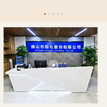
Qualitätszertifizierung
nach dem Kauf. Sollte es in
erhalten.
irgendeiner Verbindung ein
Problem geben, werden wir
es schnellstmöglich
beheben.