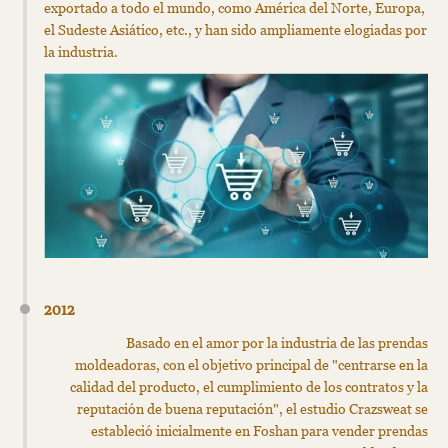
exportado a todo el mundo, como América del Norte, Europa,
el Sudeste Asiático, etc., y han sido ampliamente elogiadas por
la industria.
2012
Basado en el amor por la industria de las prendas
moldeadoras, con el objetivo principal de "centrarse en la
calidad del producto, el cumplimiento de los contratos y la
reputación de buena reputación", el estudio Crazsweat se
estableció inicialmente en Foshan para vender prendas