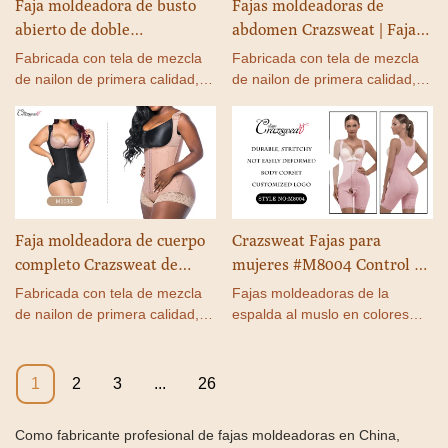
Faja moldeadora de busto
Fajas moldeadoras de
abierto de doble
abdomen Crazsweat | Fajas
compresión Crazsweat | Faja
moldeadoras de compresión
Fabricada con tela de mezcla
Fabricada con tela de mezcla
moldeadora de glúteos y
posoperatorias para
de nailon de primera calidad,
de nailon de primera calidad,
control de abdomen para
esta faja moldeadora de cintura
mujeres Fabricante n.°
esta faja moldeadora de cintura
y abdomen es transpirable,
y abdomen es transpirable,
mujer Fabricante n.° 6062
QM0014
muy elástica y cómoda.
muy elástica y cómoda.
Faja moldeadora de cuerpo
Crazsweat Fajas para
completo Crazsweat de
mujeres #M8004 Control de
doble compresión | Faja
barriga Faja de cuerpo
Fabricada con tela de mezcla
Fajas moldeadoras de la
moldeadora de glúteos para
completo Fabricantes
de nailon de primera calidad,
espalda al muslo en colores
mujer Fabricante n.° M1033
esta faja moldeadora de cintura
cómodos y diseños bien
y abdomen es transpirable,
pensados, como un cierre
muy elástica y cómoda.
abierto con botones y correas
1
2
3
...
26
ajustables.
Como fabricante profesional de fajas moldeadoras en China,