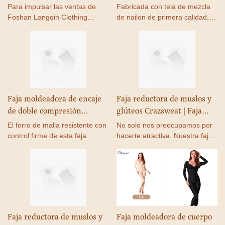
cuerpo completo para
para muslos | Faja
Para impulsar las ventas de
Fabricada con tela de mezcla
mujer, levantador de
moldeadora que realza los
Foshan Langqin Clothing
de nailon de primera calidad,
glúteos, Control de barriga
Co.,Ltd y mejorar nuestra
glúteos y la cintura para
esta faja moldeadora de cintura
popularidad en el mercado
y abdomen es transpirable,
con correas
mujer. Fabricante: QK0033
global, llevamos a cabo
muy elástica y cómoda.
estrictamente estrategias de
marketing, como asistir a
exposiciones y actualizar
nuestra información en las
Faja moldeadora de encaje
Faja reductora de muslos y
redes sociales como Facebook,
de doble compresión
glúteos Crazsweat | Faja
para promocionar nuestros
Crazsweat | Faja reductora
reductora de cintura para
productos y servicios. Nuestro
El forro de malla resistente con
No solo nos preocupamos por
objetivo eterno es convertirnos
de muslos y busto abierto
mujer. Fabricante: M2009.
control firme de esta faja
hacerte atractiva. Nuestra faja
en una de las empresas más
para mujer. Fabricante:
moldeadora de muslos ayuda a
moldeadora cuidará tu figura y
influyentes y líderes en la
moldear tu cuerpo para que
te dará la silueta de tus
M7001.
industria.
solo sientas seguridad.
sueños.
Faja reductora de muslos y
Faja moldeadora de cuerpo