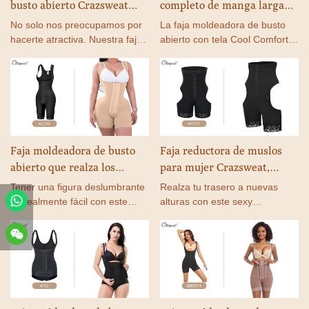
busto abierto Crazsweat
completo de manga larga
para mujer | Faja
Crazsweat | Faja
No solo nos preocupamos por
La faja moldeadora de busto
moldeadora de cuerpo
moldeadora de muslos y
hacerte atractiva. Nuestra faja
abierto con tela Cool Comfort
completo que levanta
moldeadora cuidará tu figura y
piernas largas para mujer
elimina la humedad, eliminando
te dará la silueta de tus
el sudor de la piel y
glúteos. Fabricante: M1073
Fabricante #JL03
sueños.
manteniéndote fresca y
cómoda con estilo.
Faja moldeadora de busto
Faja reductora de muslos
abierto que realza los
para mujer Crazsweat,
glúteos Crazsweat | Faja
moldeadora de abdomen y
Tener una figura deslumbrante
Realza tu trasero a nuevas
moldeadora de abdomen y
cintura alta, moldeadora de
es realmente fácil con este
alturas con este sexy
espalda alta que adelgaza
body moldeador para mujer.
glúteos | Fabricante n.°
moldeador corporal. El trasero
Esta prenda de compresión
tiene una abertura circular en
los muslos para mujeres
M0074
puede ser el mejor aliado para
la parte posterior para realzar
Fabricante n.° M2088
tu rutina diaria.
tu trasero de forma natural.