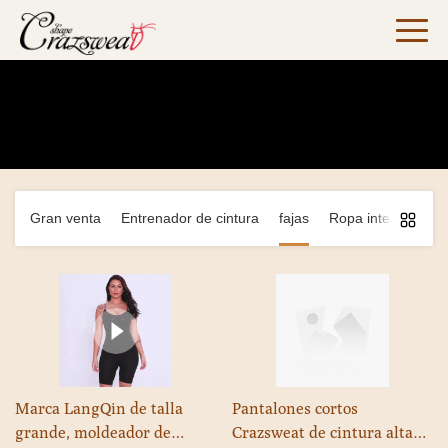
fajas
Hogar
>
productos
>
fajas
Gran venta
Entrenador de cintura
fajas
Ropa interior depo
Marca LangQin de talla
Pantalones cortos
grande, moldeador de
Crazsweat de cintura alta