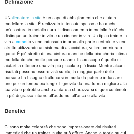
Definizione
UN
allenatore in vita
è un capo di abbigliamento che aiuta a
modellare la vita. È realizzato in tessuto spesso e ha anche
un'ossatura in metallo duro. Il disossamento in metallo è ciò che
distingue un trainer in vita e un cincher in vita. Un tipico trainer in
vita a
corset
to viene indossato intorno alla parte centrale e viene
stretto utilizzando un sistema di allacciatura, velcro, cerniera o
ganci. È più stretto di una cintura o anche della biancheria intima
modellante che molte persone usano. Il suo scopo è quello di
aiutarti a ottenere una vita più piccola e più liscia. Mentre alcuni
risultati possono essere visti subito, la maggior parte delle
persone ha bisogno di allenarsi in modo da poterne indossare
uno per un tempo più lungo. Il girovita dà una forma migliore alla
tua vita e potrebbe anche aiutare a sbarazzarsi di quei centimetri
in più di grasso intorno all'addome, all'anca e alla vita.
Benefici
Ci sono molte celebrità che sono impressionate dai risultati
immediati che un trainer in vita può offrire. Anche la teoria su cui