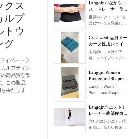
ックス
Langqinおなかウエ
ストトレーナーラッ
カルプ
プ弾性包帯痩身ベル
世界のテクノロジーを
ト女性用カスタマイ
含むすべてが飛躍し続
ルトウ
ズロゴ4メートル
けています。設立以
来、私たちは一貫して
Crazsweat-品質メー
ング
技術をアップグレード
カー女性用シェイプ
し、新しい方法を開発
アンダーウェアベス
本質的に、女性の下
して、Langqin Tummy
トセールスウエスト
着、シェイプウェア、
プライベートラ
Waist Trainer Wrap
トレーナーシェイプ
ウエストシェイパーの
Elastic Bandage
スカルプティン
ウェアネオプレン素
パフォーマンスとその
Langqin Women
Slimming Belt 4 Meter
材
グの高品質な製
品質は、主に原材料に
Binder and Shaper
for
す。この製品
よって決まります。の
Gaine Ventre Waist
WomenCustomizedLO
Langqin Women
原料に関しては、彼ら
割を果たしま
Trainer Flat Belly
GOの利点を発見してき
Binder and Shaper
は彼らの化学成分と性
Sheath Corset Sweat
ました。
Gaine Ventre Waist
能について多くのテス
Belt Body
Women'sShapersなど
Trainer Flat Belly
Langqinウエストト
トを経てきました。こ
SlimmingTrimmer
のスケーラブルなアプ
Sheath Corset Sweat
レーナー腹部痩身ボ
のようにして、製品の
リケーションフィール
Belt Body Slimming
ディシェイパーベリ
品質はソースから保証
当社のエンジニアと技
ドがあります。
Trimmerの製造にはテ
ー減量シェイプウェ
されます。現在、この
術者は、新しい技術開
クノロジーが不可欠で
アおなかモデリング
製品は優れた特性とそ
発について深い洞察を
す。数世代にわたって
ベルトガードルスウ
の他の特性を備えてい