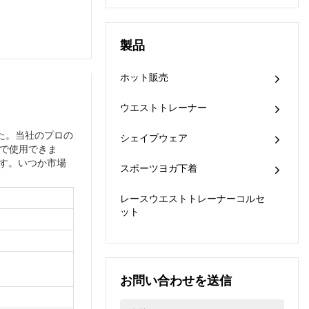
持っています。これま
アップグレードされた
ェットトリマー
ることがテストされて
でのところ、アップグ
後、最新の製品は女性
います。
レードされたテクノロ
用シェイパーやその他
製品
ジーを成熟して採用し
の分野でより幅広い用
ています。これは、
途があることが証明さ
Langqinウエストトレ
ホット販売
れています。 。
ーナー腹部痩身ボディ
シェイパーベリー減量
ウエストトレーナー
シェイプウェアおなか
モデリングベルトガー
た。当社のプロの
シェイプウェア
ドルスウェットトリマ
で使用できま
ーのアプリケーション
きます。いつか市場
スポーツヨガ下着
分野で人気がありま
す。
レースウエストトレーナーコルセ
ット
お問い合わせを送信