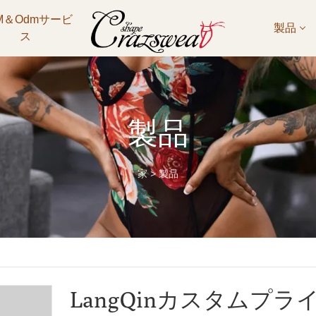
M＆Odmサービ
製品
ス
製品
家
>
製品
LangQinカスタムプラ