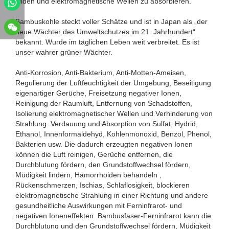
bilden und elektromagnetische Wellen zu absorbieren.
Bambuskohle steckt voller Schätze und ist in Japan als „der
neue Wächter des Umweltschutzes im 21. Jahrhundert“
bekannt. Wurde im täglichen Leben weit verbreitet. Es ist
unser wahrer grüner Wächter.
Anti-Korrosion, Anti-Bakterium, Anti-Motten-Ameisen,
Regulierung der Luftfeuchtigkeit der Umgebung, Beseitigung
eigenartiger Gerüche, Freisetzung negativer Ionen,
Reinigung der Raumluft, Entfernung von Schadstoffen,
Isolierung elektromagnetischer Wellen und Verhinderung von
Strahlung. Verdauung und Absorption von Sulfat, Hydrid,
Ethanol, Innenformaldehyd, Kohlenmonoxid, Benzol, Phenol,
Bakterien usw. Die dadurch erzeugten negativen Ionen
können die Luft reinigen, Gerüche entfernen, die
Durchblutung fördern, den Grundstoffwechsel fördern,
Müdigkeit lindern, Hämorrhoiden behandeln ,
Rückenschmerzen, Ischias, Schlaflosigkeit, blockieren
elektromagnetische Strahlung in einer Richtung und andere
gesundheitliche Auswirkungen mit Ferninfrarot- und
negativen Ioneneffekten. Bambusfaser-Ferninfrarot kann die
Durchblutung und den Grundstoffwechsel fördern, Müdigkeit