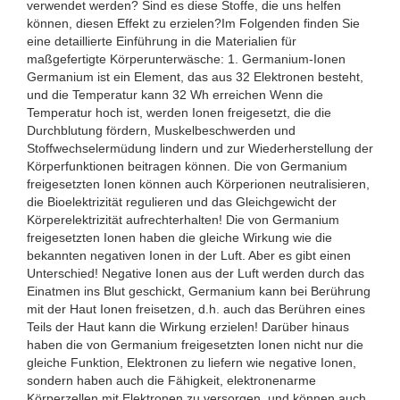
verwendet werden? Sind es diese Stoffe, die uns helfen
können, diesen Effekt zu erzielen?Im Folgenden finden Sie
eine detaillierte Einführung in die Materialien für
maßgefertigte Körperunterwäsche: 1. Germanium-Ionen
Germanium ist ein Element, das aus 32 Elektronen besteht,
und die Temperatur kann 32 Wh erreichen Wenn die
Temperatur hoch ist, werden Ionen freigesetzt, die die
Durchblutung fördern, Muskelbeschwerden und
Stoffwechselermüdung lindern und zur Wiederherstellung der
Körperfunktionen beitragen können. Die von Germanium
freigesetzten Ionen können auch Körperionen neutralisieren,
die Bioelektrizität regulieren und das Gleichgewicht der
Körperelektrizität aufrechterhalten! Die von Germanium
freigesetzten Ionen haben die gleiche Wirkung wie die
bekannten negativen Ionen in der Luft. Aber es gibt einen
Unterschied! Negative Ionen aus der Luft werden durch das
Einatmen ins Blut geschickt, Germanium kann bei Berührung
mit der Haut Ionen freisetzen, d.h. auch das Berühren eines
Teils der Haut kann die Wirkung erzielen! Darüber hinaus
haben die von Germanium freigesetzten Ionen nicht nur die
gleiche Funktion, Elektronen zu liefern wie negative Ionen,
sondern haben auch die Fähigkeit, elektronenarme
Körperzellen mit Elektronen zu versorgen, und können auch